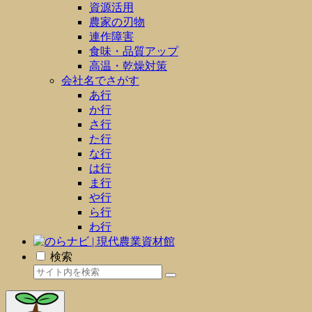
資源活用
農家の刃物
連作障害
食味・品質アップ
高温・乾燥対策
会社名でさがす
あ行
か行
さ行
た行
な行
は行
ま行
や行
ら行
わ行
検索