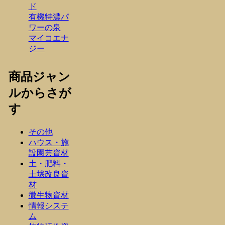
ド
有機特濃パ
ワーの泉
マイコエナ
ジー
商品ジャン
ルからさが
す
その他
ハウス・施
設園芸資材
土・肥料・
土壌改良資
材
微生物資材
情報システ
ム