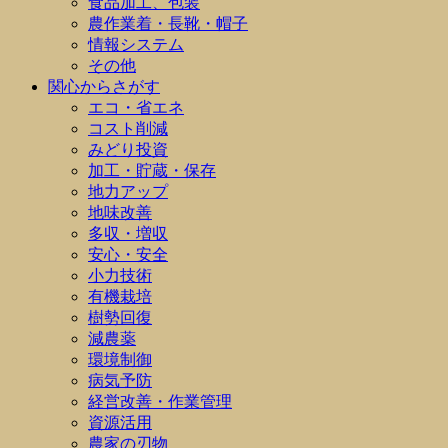
食品加工、包装
農作業着・長靴・帽子
情報システム
その他
関心からさがす
エコ・省エネ
コスト削減
みどり投資
加工・貯蔵・保存
地力アップ
地味改善
多収・増収
安心・安全
小力技術
有機栽培
樹勢回復
減農薬
環境制御
病気予防
経営改善・作業管理
資源活用
農家の刃物