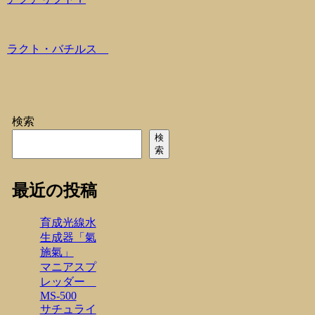
ラクト・バチルス
検索
検
索
最近の投稿
育成光線水
生成器「氣
施氣」
マニアスプ
レッダー
MS-500
サチュライ