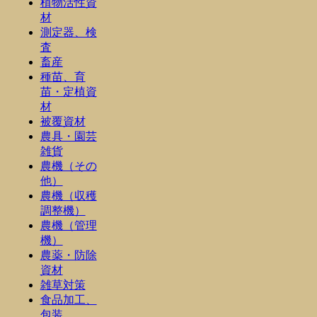
植物活性資
材
測定器、検
査
畜産
種苗、育
苗・定植資
材
被覆資材
農具・園芸
雑貨
農機（その
他）
農機（収穫
調整機）
農機（管理
機）
農薬・防除
資材
雑草対策
食品加工、
包装