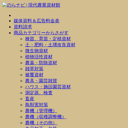
媒体資料＆広告料金表
資料請求
商品カテゴリーからさがす
種苗、育苗・定植資材
土・肥料・土壌改良資材
微生物資材
植物活性資材
農薬・防除資材
雑草対策
被覆資材
農具・園芸雑貨
ハウス・施設園芸資材
測定器、検査
畜産
鳥獣害対策
農機（管理機）
農機（収穫調整機）
農機（その他）