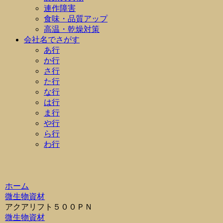
連作障害
食味・品質アップ
高温・乾燥対策
会社名でさがす
あ行
か行
さ行
た行
な行
は行
ま行
や行
ら行
わ行
ホーム
微生物資材
アクアリフト５００ＰＮ
微生物資材