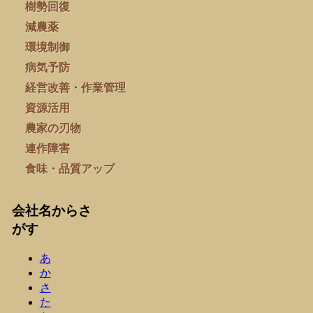
樹勢回復
減農薬
環境制御
病気予防
経営改善・作業管理
資源活用
農家の刃物
連作障害
食味・品質アップ
会社名からさ
がす
あ
か
さ
た