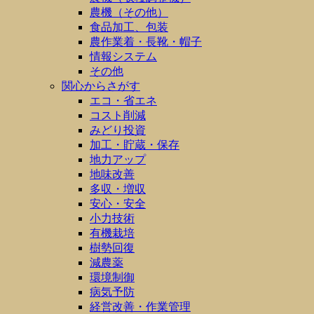
農機（その他）
食品加工、包装
農作業着・長靴・帽子
情報システム
その他
関心からさがす
エコ・省エネ
コスト削減
みどり投資
加工・貯蔵・保存
地力アップ
地味改善
多収・増収
安心・安全
小力技術
有機栽培
樹勢回復
減農薬
環境制御
病気予防
経営改善・作業管理