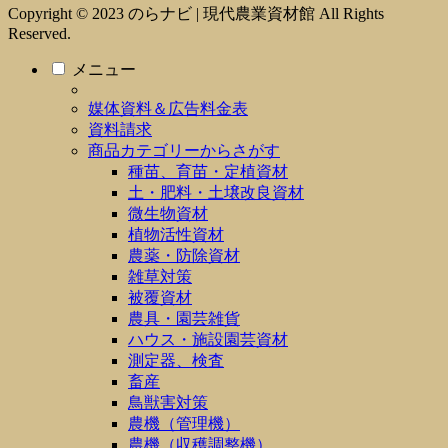
Copyright © 2023 のらナビ | 現代農業資材館 All Rights
Reserved.
メニュー
媒体資料＆広告料金表
資料請求
商品カテゴリーからさがす
種苗、育苗・定植資材
土・肥料・土壌改良資材
微生物資材
植物活性資材
農薬・防除資材
雑草対策
被覆資材
農具・園芸雑貨
ハウス・施設園芸資材
測定器、検査
畜産
鳥獣害対策
農機（管理機）
農機（収穫調整機）