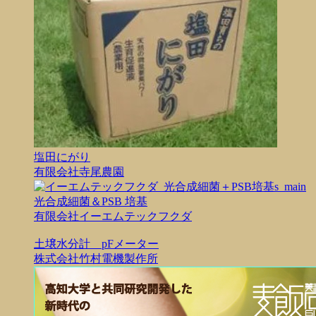
塩田にがり
有限会社寺尾農園
光合成細菌＆PSB 培基
有限会社イーエムテックフクダ
土壌水分計 pFメーター
株式会社竹村電機製作所