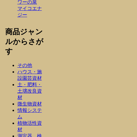
ワーの泉
マイコエナ
ジー
商品ジャン
ルからさが
す
その他
ハウス・施
設園芸資材
土・肥料・
土壌改良資
材
微生物資材
情報システ
ム
植物活性資
材
測定器、検