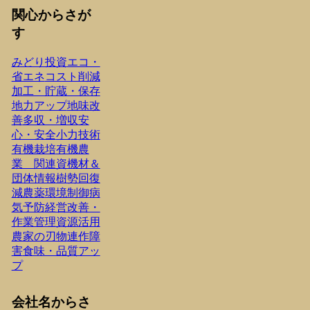
関心からさが
す
みどり投資
エコ・
省エネ
コスト削減
加工・貯蔵・保存
地力アップ
地味改
善
多収・増収
安
心・安全
小力技術
有機栽培
有機農
業 関連資機材＆
団体情報
樹勢回復
減農薬
環境制御
病
気予防
経営改善・
作業管理
資源活用
農家の刃物
連作障
害
食味・品質アッ
プ
会社名からさ