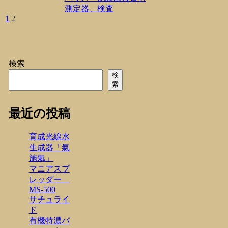
測定器、検査
前
1
2
へ
検索
検
索
最近の投稿
育成光線水
生成器「氣
施氣」
マニアスプ
レッダー
MS-500
サチュライ
ド
有機特濃パ