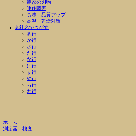
農家の刃物
連作障害
食味・品質アップ
高温・乾燥対策
会社名でさがす
あ行
か行
さ行
た行
な行
は行
ま行
や行
ら行
わ行
ホーム
測定器、検査