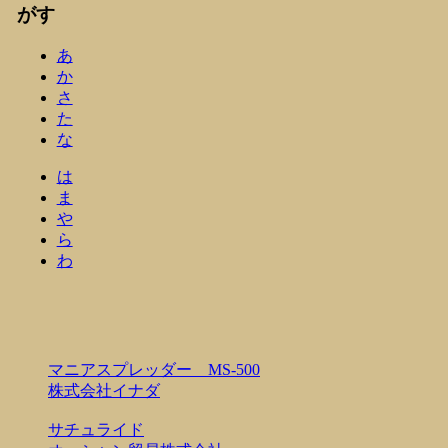
がす
あ
か
さ
た
な
は
ま
や
ら
わ
マニアスプレッダー MS-500
株式会社イナダ
サチュライド