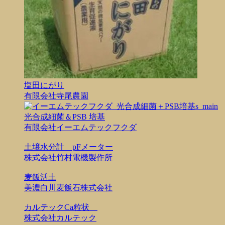
塩田にがり
有限会社寺尾農園
光合成細菌＆PSB 培基
有限会社イーエムテックフクダ
土壌水分計 pFメーター
株式会社竹村電機製作所
麦飯活土
美濃白川麦飯石株式会社
カルテックCa粒状
株式会社カルテック