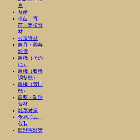
査
畜産
種苗、育
苗・定植資
材
被覆資材
農具・園芸
雑貨
農機（その
他）
農機（収穫
調整機）
農機（管理
機）
農薬・防除
資材
雑草対策
食品加工、
包装
鳥獣害対策