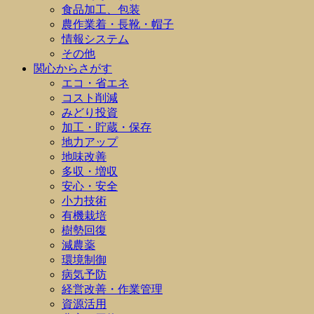
食品加工、包装
農作業着・長靴・帽子
情報システム
その他
関心からさがす
エコ・省エネ
コスト削減
みどり投資
加工・貯蔵・保存
地力アップ
地味改善
多収・増収
安心・安全
小力技術
有機栽培
樹勢回復
減農薬
環境制御
病気予防
経営改善・作業管理
資源活用