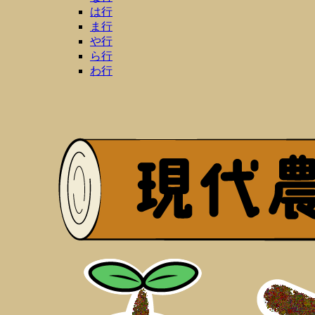
は行
ま行
や行
ら行
わ行