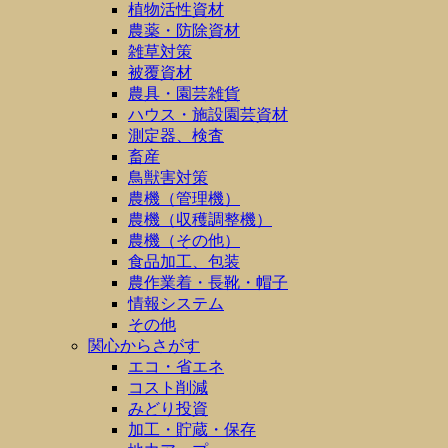
植物活性資材
農薬・防除資材
雑草対策
被覆資材
農具・園芸雑貨
ハウス・施設園芸資材
測定器、検査
畜産
鳥獣害対策
農機（管理機）
農機（収穫調整機）
農機（その他）
食品加工、包装
農作業着・長靴・帽子
情報システム
その他
関心からさがす
エコ・省エネ
コスト削減
みどり投資
加工・貯蔵・保存