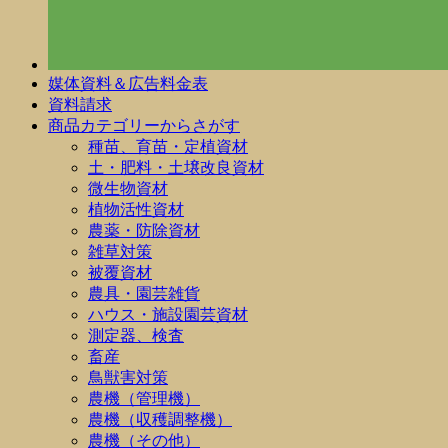
媒体資料＆広告料金表
資料請求
商品カテゴリーからさがす
種苗、育苗・定植資材
土・肥料・土壌改良資材
微生物資材
植物活性資材
農薬・防除資材
雑草対策
被覆資材
農具・園芸雑貨
ハウス・施設園芸資材
測定器、検査
畜産
鳥獣害対策
農機（管理機）
農機（収穫調整機）
農機（その他）