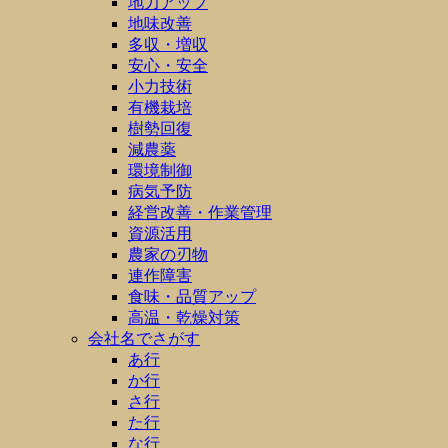
地力アップ
地味改善
多収・増収
安心・安全
小力技術
有機栽培
樹勢回復
減農薬
環境制御
病気予防
経営改善・作業管理
資源活用
農家の刃物
連作障害
食味・品質アップ
高温・乾燥対策
会社名でさがす
あ行
か行
さ行
た行
な行