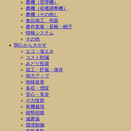
農機（管理機）
農機（収穫調整機）
農機（その他）
食品加工、包装
農作業着・長靴・帽子
情報システム
その他
関心からさがす
エコ・省エネ
コスト削減
みどり投資
加工・貯蔵・保存
地力アップ
地味改善
多収・増収
安心・安全
小力技術
有機栽培
樹勢回復
減農薬
環境制御