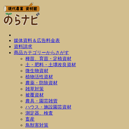
媒体資料＆広告料金表
資料請求
商品カテゴリーからさがす
種苗、育苗・定植資材
土・肥料・土壌改良資材
微生物資材
植物活性資材
農薬・防除資材
雑草対策
被覆資材
農具・園芸雑貨
ハウス・施設園芸資材
測定器、検査
畜産
鳥獣害対策