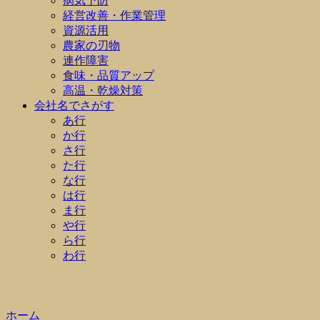
病気予防
経営改善・作業管理
資源活用
農家の刃物
連作障害
食味・品質アップ
高温・乾燥対策
会社名でさがす
あ行
か行
さ行
た行
な行
は行
ま行
や行
ら行
わ行
ホーム