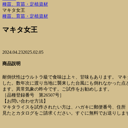
種苗、育苗・定植資材
マキタ女王
種苗、育苗・定植資材
マキタ女王
2024.04.23
2025.02.05
商品説明
耐倒伏性はウルトラ級で食味は上々、甘味もあります。 マ
した。数年次に渡り当地に襲来した台風にも倒れなかった点
ます。異常気象の昨今です。ご試作をお勧めします。
［品種登録番号 第26507号］
【お問い合わせ方法】
マキタライスを試作されたい方は、ハガキに郵便番号、住所
見たとカタログをご請求ください。すぐに無料でお送りしま