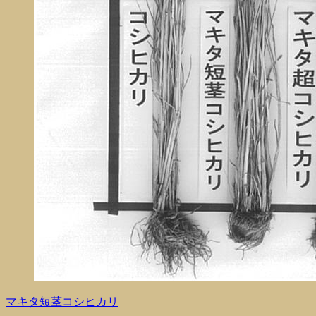
マキタ短茎コシヒカリ