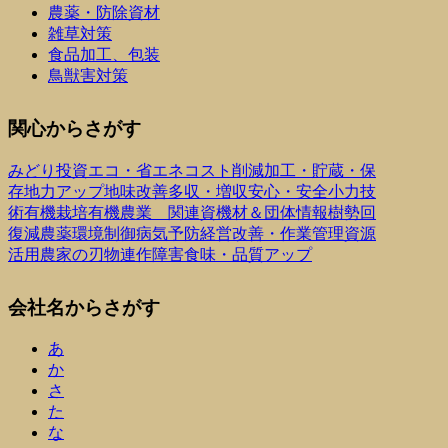
農薬・防除資材
雑草対策
食品加工、包装
鳥獣害対策
関心からさがす
みどり投資
エコ・省エネ
コスト削減
加工・貯蔵・保
存
地力アップ
地味改善
多収・増収
安心・安全
小力技
術
有機栽培
有機農業 関連資機材＆団体情報
樹勢回
復
減農薬
環境制御
病気予防
経営改善・作業管理
資源
活用
農家の刃物
連作障害
食味・品質アップ
会社名からさがす
あ
か
さ
た
な