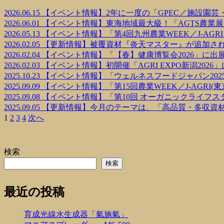
2026.06.15
【イベント情報】2年に一度の「GPEC／施設園
2026.06.01
【イベント情報】東海地域最大級！「AGTS農業展
2026.05.13
【イベント情報】「第4回九州農業WEEK／J-AGRI
2026.02.05
【更新情報】被覆資材『炎天マスター』が追加さ
2026.02.04
【イベント情報】「【春】健康博覧会2026」に出
2026.02.03
【イベント情報】初開催「AGRI EXPO新潟2026
2025.10.23
【イベント情報】「ウェルネスフードジャパン202
2025.09.09
【イベント情報】「第15回農業WEEK／J-AGRI
2025.09.08
【イベント情報】「第10回 オーガニックライフスタイルE
2025.09.05
【更新情報】今月のテーマは、「高品質・多収資
1
2
3
4
次へ
検索
検索
最近の投稿
育成光線水生成器「氣施氣」