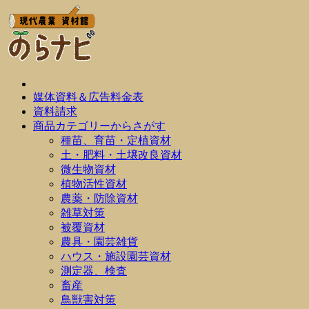
媒体資料＆広告料金表
資料請求
商品カテゴリーからさがす
種苗、育苗・定植資材
土・肥料・土壌改良資材
微生物資材
植物活性資材
農薬・防除資材
雑草対策
被覆資材
農具・園芸雑貨
ハウス・施設園芸資材
測定器、検査
畜産
鳥獣害対策