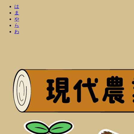
は
ま
や
ら
わ