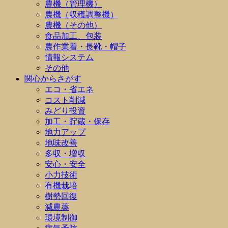
農機（管理機）
農機（収穫調整機）
農機（その他）
食品加工、包装
農作業着・長靴・帽子
情報システム
その他
関心からさがす
エコ・省エネ
コスト削減
みどり投資
加工・貯蔵・保存
地力アップ
地味改善
多収・増収
安心・安全
小力技術
有機栽培
樹勢回復
減農薬
環境制御