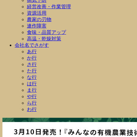
病気予防
経営改善・作業管理
資源活用
農家の刃物
連作障害
食味・品質アップ
高温・乾燥対策
会社名でさがす
あ行
か行
さ行
た行
な行
は行
ま行
や行
ら行
わ行