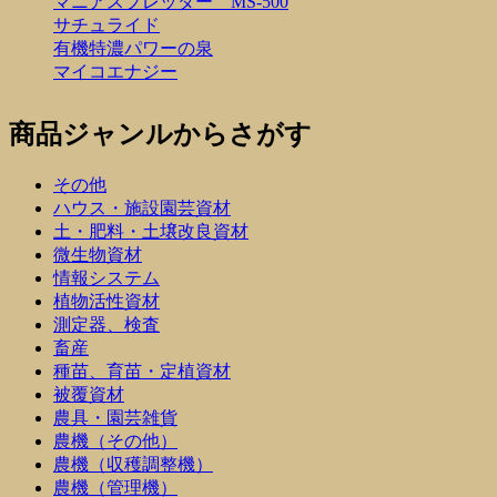
マニアスプレッダー MS-500
サチュライド
有機特濃パワーの泉
マイコエナジー
商品ジャンルからさがす
その他
ハウス・施設園芸資材
土・肥料・土壌改良資材
微生物資材
情報システム
植物活性資材
測定器、検査
畜産
種苗、育苗・定植資材
被覆資材
農具・園芸雑貨
農機（その他）
農機（収穫調整機）
農機（管理機）