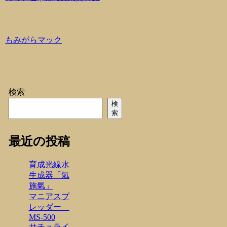
もみがらマック
検索
検
索
最近の投稿
育成光線水
生成器「氣
施氣」
マニアスプ
レッダー
MS-500
サチュライ