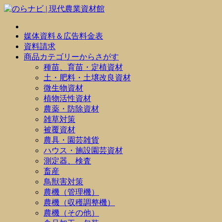
媒体資料＆広告料金表
資料請求
商品カテゴリーからさがす
種苗、育苗・定植資材
土・肥料・土壌改良資材
微生物資材
植物活性資材
農薬・防除資材
雑草対策
被覆資材
農具・園芸雑貨
ハウス・施設園芸資材
測定器、検査
畜産
鳥獣害対策
農機（管理機）
農機（収穫調整機）
農機（その他）