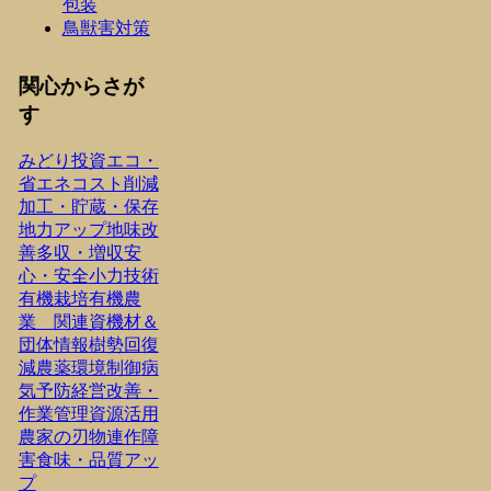
包装
鳥獣害対策
関心からさが
す
みどり投資
エコ・
省エネ
コスト削減
加工・貯蔵・保存
地力アップ
地味改
善
多収・増収
安
心・安全
小力技術
有機栽培
有機農
業 関連資機材＆
団体情報
樹勢回復
減農薬
環境制御
病
気予防
経営改善・
作業管理
資源活用
農家の刃物
連作障
害
食味・品質アッ
プ