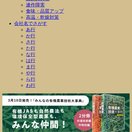
連作障害
食味・品質アップ
高温・乾燥対策
会社名でさがす
あ行
か行
さ行
た行
な行
は行
ま行
や行
ら行
わ行