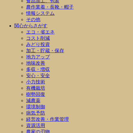
食品加工、包装
農作業着・長靴・帽子
情報システム
その他
関心からさがす
エコ・省エネ
コスト削減
みどり投資
加工・貯蔵・保存
地力アップ
地味改善
多収・増収
安心・安全
小力技術
有機栽培
樹勢回復
減農薬
環境制御
病気予防
経営改善・作業管理
資源活用
農家の刃物