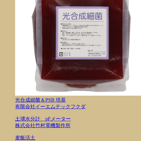
光合成細菌＆PSB 培基
有限会社イーエムテックフクダ
土壌水分計 pFメーター
株式会社竹村電機製作所
麦飯活土