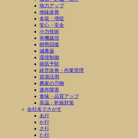
地力アップ
地味改善
多収・増収
安心・安全
小力技術
有機栽培
樹勢回復
減農薬
環境制御
病気予防
経営改善・作業管理
資源活用
農家の刃物
連作障害
食味・品質アップ
高温・乾燥対策
会社名でさがす
あ行
か行
さ行
た行