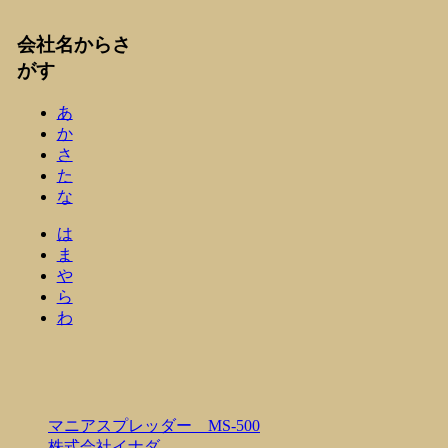
会社名からさ
がす
あ
か
さ
た
な
は
ま
や
ら
わ
マニアスプレッダー MS-500
株式会社イナダ