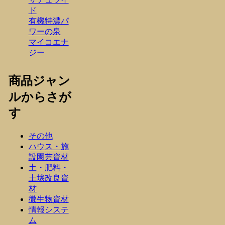
ド
有機特濃パ
ワーの泉
マイコエナ
ジー
商品ジャン
ルからさが
す
その他
ハウス・施
設園芸資材
土・肥料・
土壌改良資
材
微生物資材
情報システ
ム