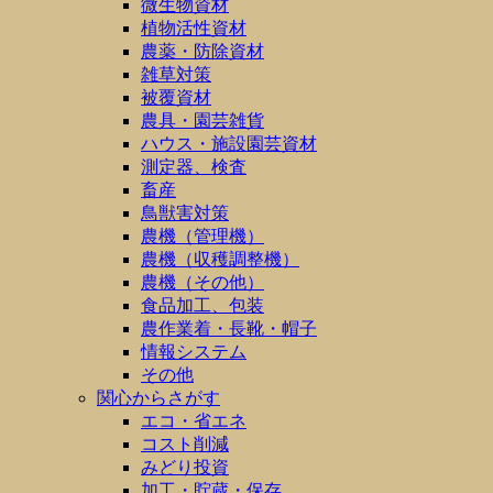
微生物資材
植物活性資材
農薬・防除資材
雑草対策
被覆資材
農具・園芸雑貨
ハウス・施設園芸資材
測定器、検査
畜産
鳥獣害対策
農機（管理機）
農機（収穫調整機）
農機（その他）
食品加工、包装
農作業着・長靴・帽子
情報システム
その他
関心からさがす
エコ・省エネ
コスト削減
みどり投資
加工・貯蔵・保存