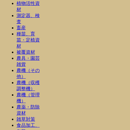
植物活性資
材
測定器、検
査
畜産
種苗、育
苗・定植資
材
被覆資材
農具・園芸
雑貨
農機（その
他）
農機（収穫
調整機）
農機（管理
機）
農薬・防除
資材
雑草対策
食品加工、