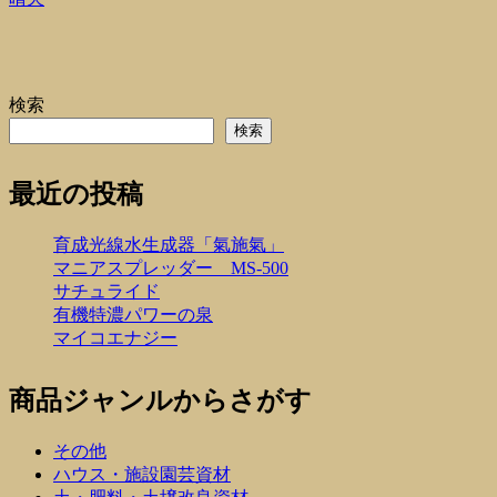
検索
検索
最近の投稿
育成光線水生成器「氣施氣」
マニアスプレッダー MS-500
サチュライド
有機特濃パワーの泉
マイコエナジー
商品ジャンルからさがす
その他
ハウス・施設園芸資材