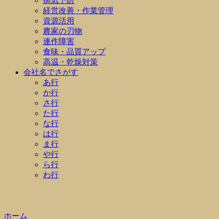
病気予防
経営改善・作業管理
資源活用
農家の刃物
連作障害
食味・品質アップ
高温・乾燥対策
会社名でさがす
あ行
か行
さ行
た行
な行
は行
ま行
や行
ら行
わ行
ホーム