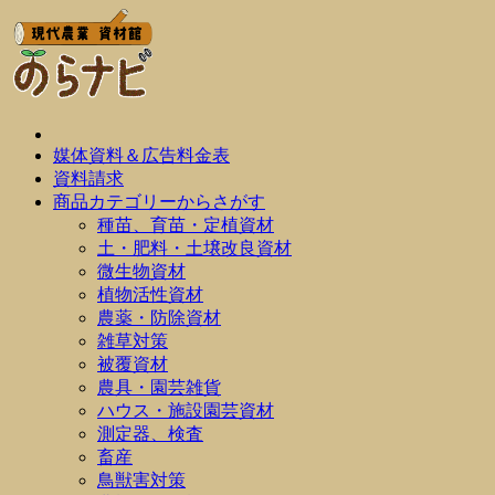
媒体資料＆広告料金表
資料請求
商品カテゴリーからさがす
種苗、育苗・定植資材
土・肥料・土壌改良資材
微生物資材
植物活性資材
農薬・防除資材
雑草対策
被覆資材
農具・園芸雑貨
ハウス・施設園芸資材
測定器、検査
畜産
鳥獣害対策