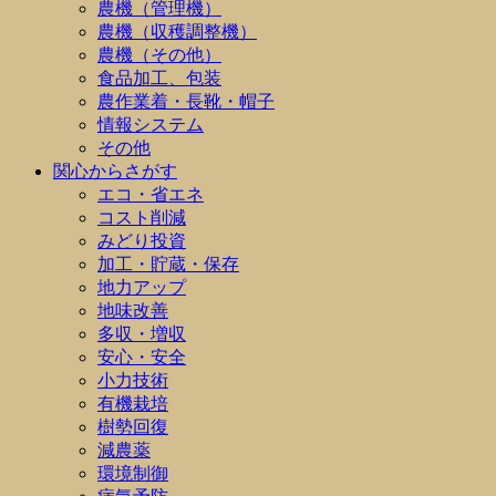
農機（管理機）
農機（収穫調整機）
農機（その他）
食品加工、包装
農作業着・長靴・帽子
情報システム
その他
関心からさがす
エコ・省エネ
コスト削減
みどり投資
加工・貯蔵・保存
地力アップ
地味改善
多収・増収
安心・安全
小力技術
有機栽培
樹勢回復
減農薬
環境制御