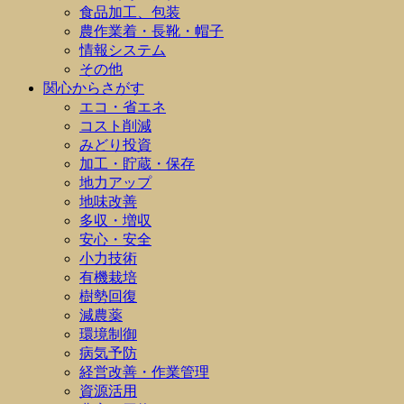
食品加工、包装
農作業着・長靴・帽子
情報システム
その他
関心からさがす
エコ・省エネ
コスト削減
みどり投資
加工・貯蔵・保存
地力アップ
地味改善
多収・増収
安心・安全
小力技術
有機栽培
樹勢回復
減農薬
環境制御
病気予防
経営改善・作業管理
資源活用