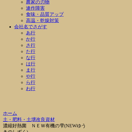
農家の刃物
連作障害
食味・品質アップ
高温・乾燥対策
会社名でさがす
あ行
か行
さ行
た行
な行
は行
ま行
や行
ら行
わ行
ホーム
土・肥料・土壌改良資材
濃縮好熱菌 ＮＥＷ有機の雫(NEWゆう
きのしずく)