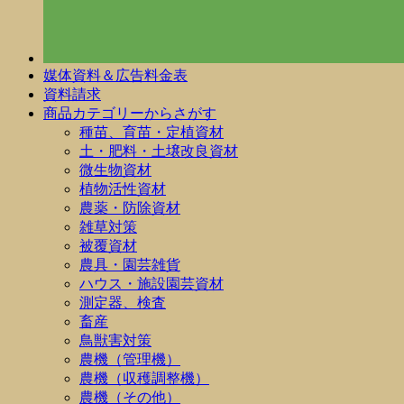
媒体資料＆広告料金表
資料請求
商品カテゴリーからさがす
種苗、育苗・定植資材
土・肥料・土壌改良資材
微生物資材
植物活性資材
農薬・防除資材
雑草対策
被覆資材
農具・園芸雑貨
ハウス・施設園芸資材
測定器、検査
畜産
鳥獣害対策
農機（管理機）
農機（収穫調整機）
農機（その他）