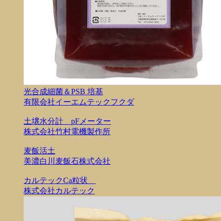
光合成細菌＆PSB 培基
有限会社イーエムテックフクダ
土壌水分計 pFメーター
株式会社竹村電機製作所
麦飯活土
美濃白川麦飯石株式会社
カルテックCa粒状
株式会社カルテック