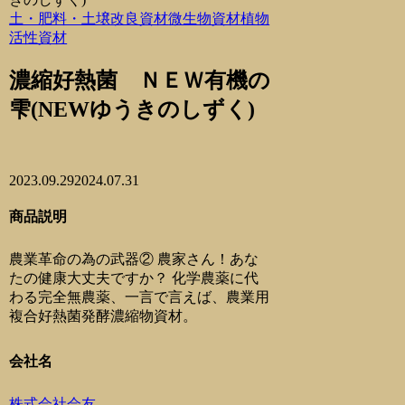
土・肥料・土壌改良資材
微生物資材
植物
活性資材
濃縮好熱菌 ＮＥＷ有機の
雫(NEWゆうきのしずく)
2023.09.29
2024.07.31
商品説明
農業革命の為の武器② 農家さん！あな
たの健康大丈夫ですか？ 化学農薬に代
わる完全無農薬、一言で言えば、農業用
複合好熱菌発酵濃縮物資材。
会社名
株式会社会友