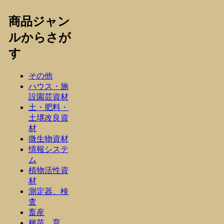
商品ジャン
ルからさが
す
その他
ハウス・施
設園芸資材
土・肥料・
土壌改良資
材
微生物資材
情報システ
ム
植物活性資
材
測定器、検
査
畜産
種苗、育