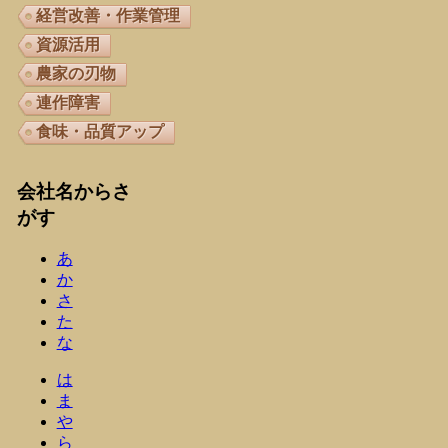
経営改善・作業管理
資源活用
農家の刃物
連作障害
食味・品質アップ
会社名からさ
がす
あ
か
さ
た
な
は
ま
や
ら