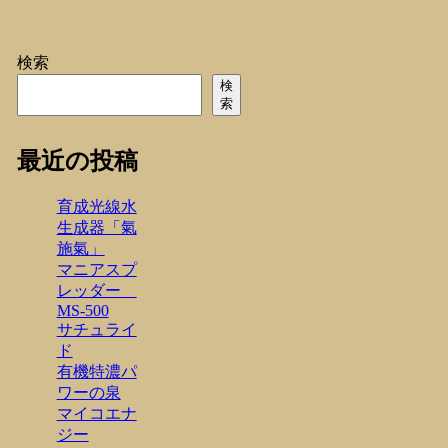
検索
検
索
最近の投稿
育成光線水
生成器「氣
施氣」
マニアスプ
レッダー
MS-500
サチュライ
ド
有機特濃パ
ワーの泉
マイコエナ
ジー