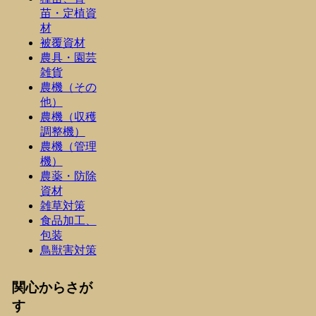
苗・定植資
材
被覆資材
農具・園芸
雑貨
農機（その
他）
農機（収穫
調整機）
農機（管理
機）
農薬・防除
資材
雑草対策
食品加工、
包装
鳥獣害対策
関心からさが
す